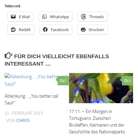
Teilen mit
E-Mail
WhatsApp
Threads
Reddit
Facebook
Drucken
FÜR DICH VIELLEICHT EBENFALLS
INTERESSANT …
0
0
Ablenkung… „You better call
Saul!“
17.11. – Ein Morgen in
11. FEBRUAR 2015
Tortuguero: Zwischen
VON
CHRIS
Brüllaffen, Kaimanen und der
Geschichte des Nationalparks