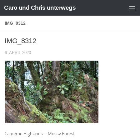
Caro und Chris unterwegs
Zum Inhalt springen
IMG_8312
IMG_8312
6. APRIL 2020
Cameron Highlands – Mossy Forest