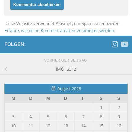
Diese Website verwendet Akismet, um Spam zu reduzieren.
Erfahre, wie deine Kommentardaten verarbeitet werden.
FOLGEN:
VORHERIGER BEITRAG
IMG_8312
August 2026
M
D
M
D
F
S
S
1
2
3
4
5
6
7
8
9
10
11
12
13
14
15
16