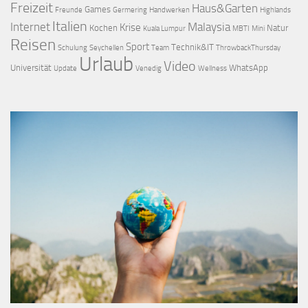
Freizeit
Haus&Garten
Games
Freunde
Germering
Handwerken
Highlands
Italien
Internet
Malaysia
Krise
Kochen
Natur
Kuala Lumpur
MBTI
Mini
Reisen
Sport
Technik&IT
Schulung
Seychellen
Team
ThrowbackThursday
Urlaub
Video
Universität
WhatsApp
Update
Venedig
Wellness