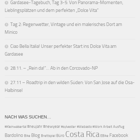
Gardasee-Tagebuch, Tag 3-5: Von Panorama-Momenten,
Lieblingsplätzen und dem perfekten „Dolce Vita“
Tag 2: Regenwetter, Vintage und ein malerisches Dort am
Minico
Ciao Bella Italia! Unser perfekter Start ins Dolce Vita am
Gardasee
28.11. – „Rein da!“… Ab in den Corcovado-NP
27.11 – Roadtrip in den wilden Süden: Von San Jose auf die Osa-
Halbinsel
NACH WAS SUCHEN…
#neujahr
#newyear
#Kleinwalsertal
#sylvester
#Webasto #Work
Arbeit
Ausflug
Costa Rica
Bardolino
Blog
Facebook
Büro
Bike
Brettspiel
EBike