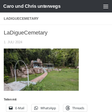
Caro und Chris unterwegs
Zum Inhalt springen
LADIGUECEMETARY
LaDigueCemetary
1. JULI 2024
Teilen mit
E-Mail
WhatsApp
Threads