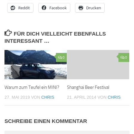
Reddit
Facebook
Drucken
FÜR DICH VIELLEICHT EBENFALLS
INTERESSANT …
0
0
Warum zum Teufel ein MINI?
Shanghai Beer Festival
27. MAI 2019
VON
CHRIS
21. APRIL 2014
VON
CHRIS
SCHREIBE EINEN KOMMENTAR