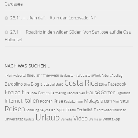
Gardasee
28.11. – „Rein da!“… Ab in den Corcovado-NP
27.11 – Roadtrip in den wilden Süden: Von San Jose auf die Osa-
Halbinsel
NACH WAS SUCHEN…
#neujahr
#newyear
#Kleinwalsertal
#sylvester
#Webasto #Work
Arbeit
Ausflug
Costa Rica
Bardolino
Blog
Facebook
Büro
Bike
Brettspiel
EBike
Freizeit
Haus&Garten
Games
Freunde
Germering
Handwerken
Highlands
Italien
Internet
Malaysia
Krise
Kochen
Natur
Kuala Lumpur
MBTI
Mini
Reisen
Sport
Technik&IT
Schulung
Seychellen
Team
ThrowbackThursday
Urlaub
Video
Universität
WhatsApp
Update
Venedig
Wellness