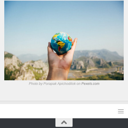
Photo by Porapak Apichodilok on
Pexels.com