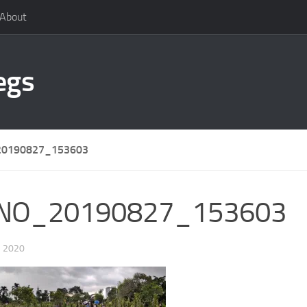
About
egs
0190827_153603
NO_20190827_153603
 2020