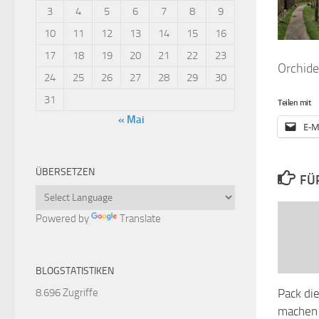
3
4
5
6
7
8
9
10
11
12
13
14
15
16
17
18
19
20
21
22
23
Orchide
24
25
26
27
28
29
30
31
Teilen mit
« Mai
E-M
ÜBERSETZEN
FÜ
Powered by
Translate
BLOGSTATISTIKEN
Pack die
8.696 Zugriffe
machen 