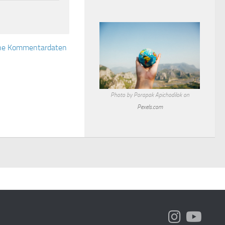
eine Kommentardaten
Photo by Porapak Apichodilok on
Pexels.com