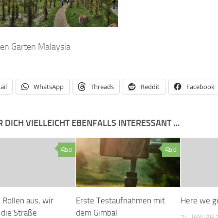
en Garten Malaysia
ail
WhatsApp
Threads
Reddit
Facebook
R DICH VIELLEICHT EBENFALLS INTERESSANT …
0
0
 Rollen aus, wir
Erste Testaufnahmen mit
Here we g
die Straße
dem Gimbal
24. JANUAR 