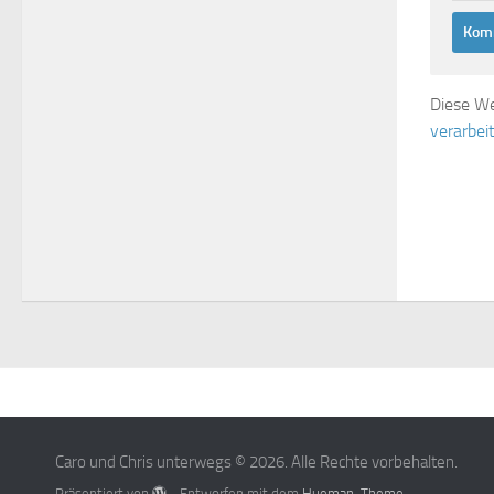
Diese We
verarbei
Caro und Chris unterwegs © 2026. Alle Rechte vorbehalten.
Präsentiert von
- Entworfen mit dem
Hueman-Theme