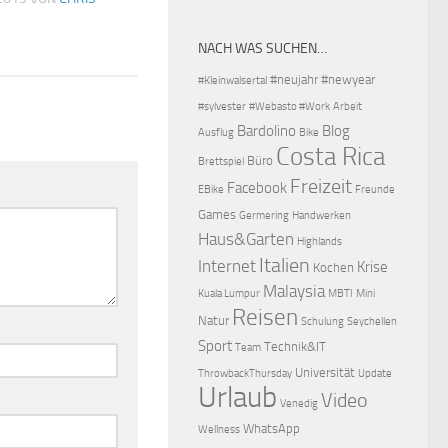
NACH WAS SUCHEN…
#neujahr
#newyear
#Kleinwalsertal
#sylvester
#Webasto #Work
Arbeit
Bardolino
Blog
Ausflug
Bike
Costa Rica
Büro
Brettspiel
Freizeit
Facebook
EBike
Freunde
Games
Germering
Handwerken
Haus&Garten
Highlands
Italien
Internet
Krise
Kochen
Malaysia
Kuala Lumpur
MBTI
Mini
Reisen
Natur
Schulung
Seychellen
Sport
Technik&IT
Team
Universität
ThrowbackThursday
Update
Urlaub
Video
Venedig
WhatsApp
Wellness