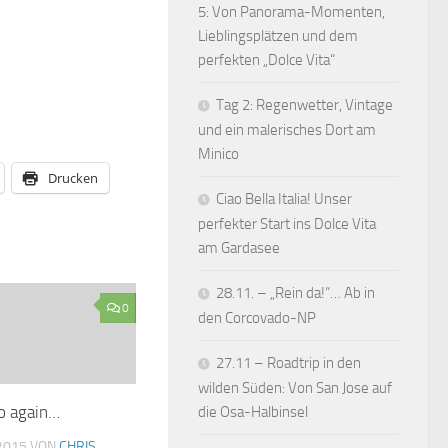
5: Von Panorama-Momenten,
Lieblingsplätzen und dem
perfekten „Dolce Vita“
Tag 2: Regenwetter, Vintage
und ein malerisches Dort am
Minico
Drucken
Ciao Bella Italia! Unser
perfekter Start ins Dolce Vita
am Gardasee
28.11. – „Rein da!“… Ab in
0
den Corcovado-NP
27.11 – Roadtrip in den
wilden Süden: Von San Jose auf
o again…
die Osa-Halbinsel
2015
VON
CHRIS