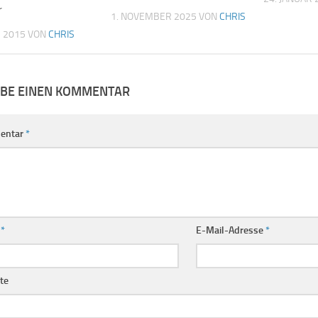
r
1. NOVEMBER 2025
VON
CHRIS
 2015
VON
CHRIS
IBE EINEN KOMMENTAR
entar
*
e
*
E-Mail-Adresse
*
te