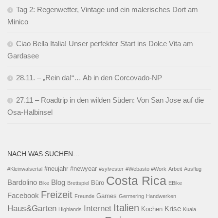
Tag 2: Regenwetter, Vintage und ein malerisches Dort am
Minico
Ciao Bella Italia! Unser perfekter Start ins Dolce Vita am
Gardasee
28.11. – „Rein da!“… Ab in den Corcovado-NP
27.11 – Roadtrip in den wilden Süden: Von San Jose auf die
Osa-Halbinsel
NACH WAS SUCHEN…
#neujahr
#newyear
#Kleinwalsertal
#sylvester
#Webasto #Work
Arbeit
Ausflug
Costa Rica
Bardolino
Blog
Büro
Bike
Brettspiel
EBike
Freizeit
Facebook
Games
Freunde
Germering
Handwerken
Italien
Haus&Garten
Internet
Krise
Kochen
Highlands
Kuala