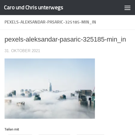
Caro und Chris unterwegs
Zum Inhalt springen
PEXELS-ALEKSANDAR-PASARIC-325185-MIN_IN
pexels-aleksandar-pasaric-325185-min_in
31. OKTOBER 2021
Teilen mit