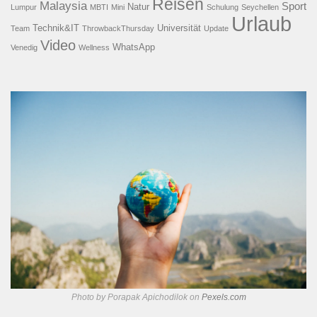
Reisen
Malaysia
Sport
Natur
Lumpur
MBTI
Mini
Schulung
Seychellen
Urlaub
Technik&IT
Universität
Team
ThrowbackThursday
Update
Video
WhatsApp
Venedig
Wellness
Photo by Porapak Apichodilok on
Pexels.com