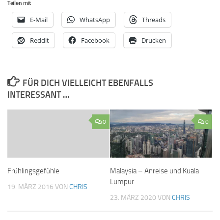
Teilen mit
E-Mail
WhatsApp
Threads
Reddit
Facebook
Drucken
FÜR DICH VIELLEICHT EBENFALLS
INTERESSANT …
0
0
Frühlingsgefühle
Malaysia – Anreise und Kuala
Lumpur
19. MÄRZ 2016
VON
CHRIS
23. MÄRZ 2020
VON
CHRIS