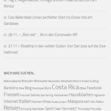
Tag 2: Regenwetter, Vintage und ein malerisches Dort am
Minico
Ciao Bella Italia! Unser perfekter Start ins Dolce Vita am
Gardasee
28.11. – „Rein da!“… Ab in den Corcovado-NP
27.11 – Roadtrip in den wilden Süden: Von San Jose auf die Osa-
Halbinsel
NACH WAS SUCHEN…
#neujahr
#newyear
#Kleinwalsertal
#sylvester
#Webasto #Work
Arbeit
Ausflug
Costa Rica
Bardolino
Blog
Facebook
Büro
Bike
Brettspiel
EBike
Freizeit
Haus&Garten
Games
Freunde
Germering
Handwerken
Highlands
Italien
Internet
Malaysia
Krise
Kochen
Natur
Kuala Lumpur
MBTI
Mini
Reisen
Sport
Technik&IT
Schulung
Seychellen
Team
ThrowbackThursday