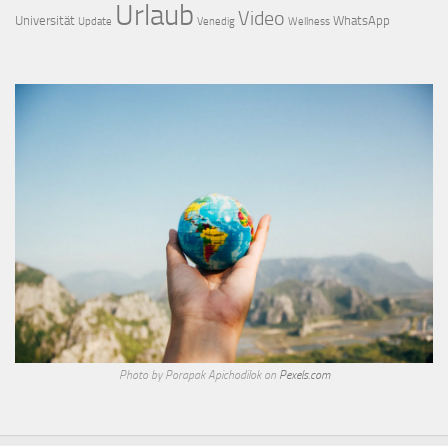
Urlaub
Video
Universität
WhatsApp
Update
Venedig
Wellness
Photo by Porapak Apichodilok on
Pexels.com