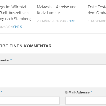
gs im Würmtal:
Malaysia – Anreise und
Erste Tes
Radl-Auszeit von
Kuala Lumpur
dem Gimba
ng nach Starnberg
23. MÄRZ 2020
VON
CHRIS
1. NOVEMBE
2025
VON
CHRIS
IBE EINEN KOMMENTAR
entar
*
e
*
E-Mail-Adresse
*