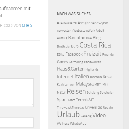
taufnahmen mit
NACH WAS SUCHEN…
l
#neujahr
#newyear
#Kleinwalsertal
R 2025
VON
CHRIS
#sylvester
#Webasto #Work
Arbeit
Bardolino
Blog
Ausflug
Bike
Costa Rica
Büro
Brettspiel
Freizeit
Facebook
EBike
Freunde
Games
Germering
Handwerken
Haus&Garten
Highlands
Italien
Internet
Krise
Kochen
Malaysia
Kuala Lumpur
MBTI
Mini
Reisen
Natur
Schulung
Seychellen
Sport
Technik&IT
Team
Universität
ThrowbackThursday
Update
Urlaub
Video
Venedig
WhatsApp
Wellness