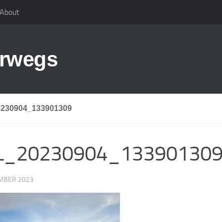
About
erwegs
230904_133901309
L_20230904_13390130
EMBER 2023