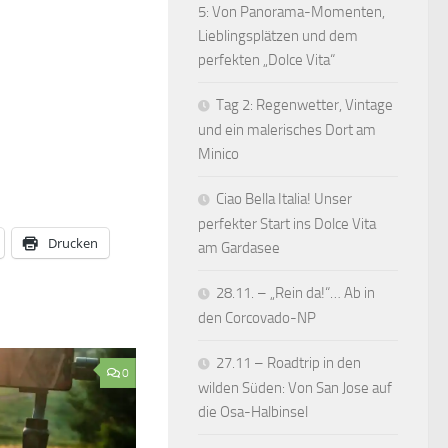
5: Von Panorama-Momenten,
Lieblingsplätzen und dem
perfekten „Dolce Vita“
Tag 2: Regenwetter, Vintage
und ein malerisches Dort am
Minico
Ciao Bella Italia! Unser
perfekter Start ins Dolce Vita
Drucken
am Gardasee
28.11. – „Rein da!“… Ab in
den Corcovado-NP
27.11 – Roadtrip in den
0
wilden Süden: Von San Jose auf
die Osa-Halbinsel