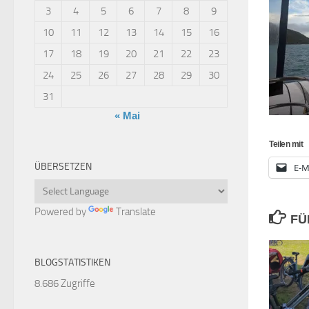
3
4
5
6
7
8
9
10
11
12
13
14
15
16
17
18
19
20
21
22
23
24
25
26
27
28
29
30
31
« Mai
Teilen mit
ÜBERSETZEN
E-M
Powered by
Translate
FÜ
BLOGSTATISTIKEN
8.686 Zugriffe