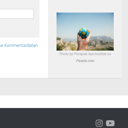
eine Kommentardaten
Photo by Porapak Apichodilok on
Pexels.com