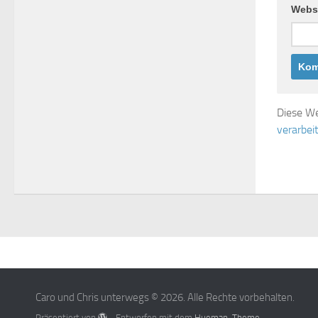
Webs
Diese We
verarbei
Caro und Chris unterwegs © 2026. Alle Rechte vorbehalten.
Präsentiert von
- Entworfen mit dem
Hueman-Theme