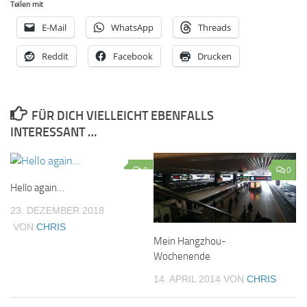
Teilen mit
E-Mail
WhatsApp
Threads
Reddit
Facebook
Drucken
FÜR DICH VIELLEICHT EBENFALLS
INTERESSANT …
0
0
Hello again…
23. DEZEMBER 2018
VON
CHRIS
Mein Hangzhou-
Wochenende
14. APRIL 2014
VON
CHRIS