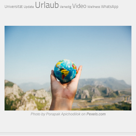
Urlaub
Video
Universität
WhatsApp
Update
Venedig
Wellness
Photo by Porapak Apichodilok on
Pexels.com