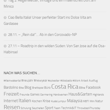
Tag 2: Regenwetter, Vintage und ein malerisches Dort am
Minico
Ciao Bella Italia! Unser perfekter Start ins Dolce Vita am
Gardasee
28.11. – „Rein da!“… Ab in den Corcovado-NP
27.11 – Roadtrip in den wilden Süden: Von San Jose auf die Osa-
Halbinsel
NACH WAS SUCHEN…
#neujahr
#newyear
#Kleinwalsertal
#sylvester
#Webasto #Work
Arbeit
Ausflug
Costa Rica
Bardolino
Blog
Facebook
Büro
Bike
Brettspiel
EBike
Freizeit
Haus&Garten
Games
Freunde
Germering
Handwerken
Highlands
Italien
Internet
Malaysia
Krise
Kochen
Natur
Kuala Lumpur
MBTI
Mini
Reisen
Sport
Technik&IT
Schulung
Seychellen
Team
ThrowbackThursday