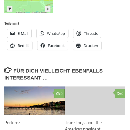
Teilen mit
E-Mail
WhatsApp
Threads
Reddit
Facebook
Drucken
FÜR DICH VIELLEICHT EBENFALLS
INTERESSANT …
0
0
Portoroz
True story about the
American president…