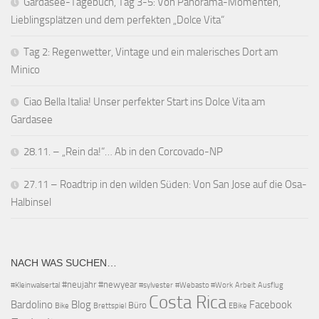
Gardasee-Tagebuch, Tag 3-5: Von Panorama-Momenten,
Lieblingsplätzen und dem perfekten „Dolce Vita“
Tag 2: Regenwetter, Vintage und ein malerisches Dort am
Minico
Ciao Bella Italia! Unser perfekter Start ins Dolce Vita am
Gardasee
28.11. – „Rein da!“… Ab in den Corcovado-NP
27.11 – Roadtrip in den wilden Süden: Von San Jose auf die Osa-
Halbinsel
NACH WAS SUCHEN…
#neujahr
#newyear
#Kleinwalsertal
#sylvester
#Webasto #Work
Arbeit
Ausflug
Costa Rica
Bardolino
Blog
Facebook
Büro
Bike
Brettspiel
EBike