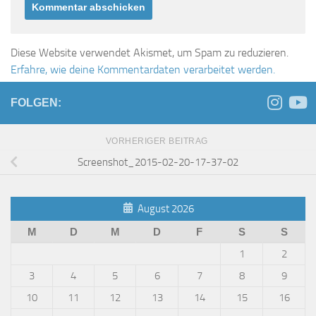
Diese Website verwendet Akismet, um Spam zu reduzieren.
Erfahre, wie deine Kommentardaten verarbeitet werden.
FOLGEN:
VORHERIGER BEITRAG
Screenshot_2015-02-20-17-37-02
August 2026
M
D
M
D
F
S
S
1
2
3
4
5
6
7
8
9
10
11
12
13
14
15
16