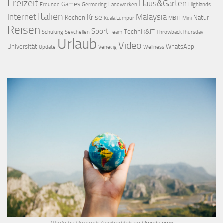
Freizeit
Haus&Garten
Games
Freunde
Germering
Handwerken
Highlands
Italien
Internet
Malaysia
Krise
Kochen
Natur
Kuala Lumpur
MBTI
Mini
Reisen
Sport
Technik&IT
Schulung
Seychellen
Team
ThrowbackThursday
Urlaub
Video
Universität
WhatsApp
Update
Venedig
Wellness
Photo by Porapak Apichodilok on
Pexels.com