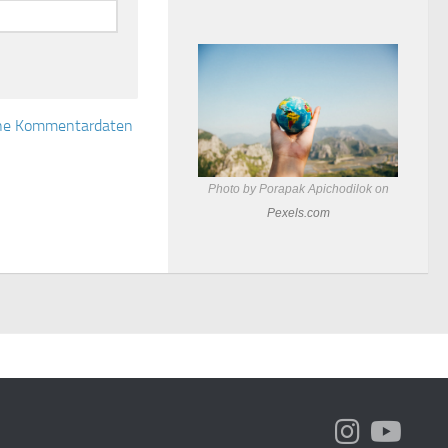
eine Kommentardaten
Photo by Porapak Apichodilok on
Pexels.com