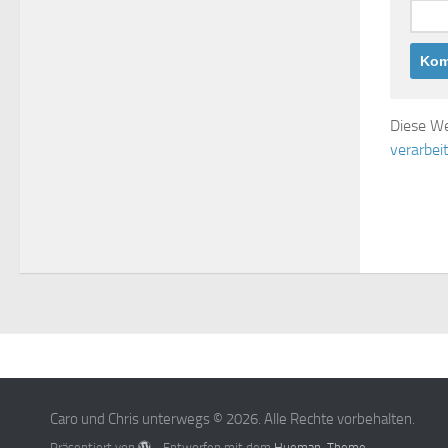
Diese We
verarbei
Caro und Chris unterwegs © 2026. Alle Rechte vorbehalten.
Präsentiert von
- Entworfen mit dem
Hueman-Theme