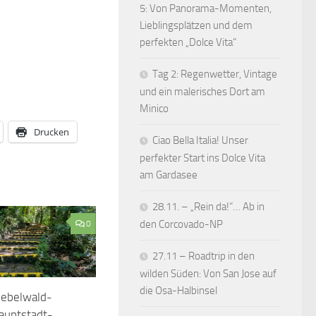
5: Von Panorama-Momenten,
Lieblingsplätzen und dem
perfekten „Dolce Vita“
Tag 2: Regenwetter, Vintage
und ein malerisches Dort am
Minico
Drucken
Ciao Bella Italia! Unser
perfekter Start ins Dolce Vita
am Gardasee
28.11. – „Rein da!“… Ab in
den Corcovado-NP
0
27.11 – Roadtrip in den
wilden Süden: Von San Jose auf
die Osa-Halbinsel
Nebelwald-
auptstadt-