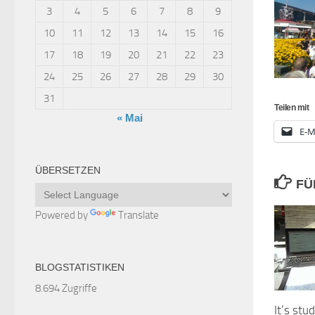
3
4
5
6
7
8
9
10
11
12
13
14
15
16
17
18
19
20
21
22
23
24
25
26
27
28
29
30
31
Teilen mit
« Mai
E-M
ÜBERSETZEN
FÜ
Powered by
Translate
BLOGSTATISTIKEN
8.694 Zugriffe
It’s stu