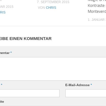
7. SEPTEMBER 2015
Kontraste:
UAR 2015
VON
CHRIS
Monteverd
RIS
1. JANUAR 
IBE EINEN KOMMENTAR
entar
*
e
*
E-Mail-Adresse
*
ite