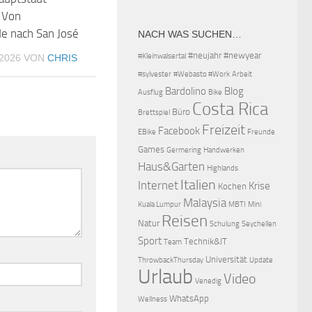
 Von
e nach San José
NACH WAS SUCHEN…
#neujahr
#newyear
#Kleinwalsertal
2026
VON
CHRIS
#sylvester
#Webasto #Work
Arbeit
Bardolino
Blog
Ausflug
Bike
Costa Rica
Büro
Brettspiel
Freizeit
Facebook
EBike
Freunde
Games
Germering
Handwerken
Haus&Garten
Highlands
Italien
Internet
Krise
Kochen
Malaysia
Kuala Lumpur
MBTI
Mini
Reisen
Natur
Schulung
Seychellen
Sport
Technik&IT
Team
Universität
ThrowbackThursday
Update
Urlaub
Video
Venedig
WhatsApp
Wellness