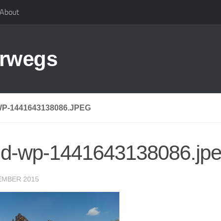
About
erwegs
P-1441643138086.JPEG
id-wp-1441643138086.jp
EMBER 2015