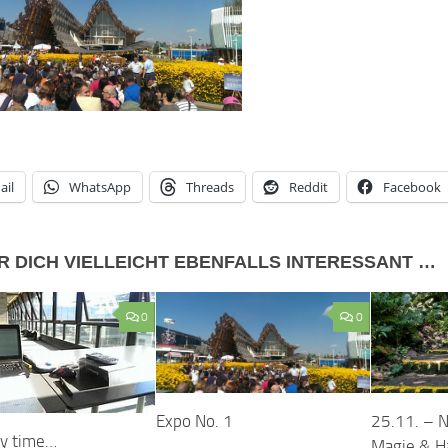
ail
WhatsApp
Threads
Reddit
Facebook
R DICH VIELLEICHT EBENFALLS INTERESSANT …
0
0
Expo No. 1
25.11. – 
dy time…
Magie & H