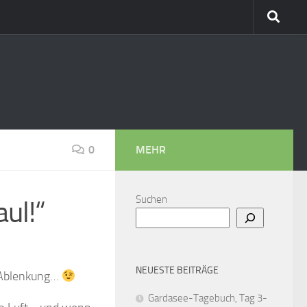
0
MEHR
Suchen
ul!“
NEUESTE BEITRÄGE
ür Ablenkung…
Gardasee-Tagebuch, Tag 3-