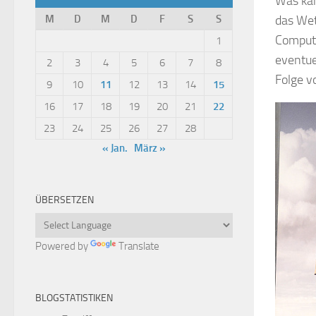
Was kan
M
D
M
D
F
S
S
das Wet
Compute
1
eventuel
2
3
4
5
6
7
8
Folge v
9
10
11
12
13
14
15
16
17
18
19
20
21
22
23
24
25
26
27
28
« Jan.
März »
ÜBERSETZEN
Powered by
Translate
BLOGSTATISTIKEN