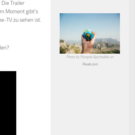
 Die Trailer
 Im Moment gibt’s
ee-TV zu sehen ist.
len?
Photo by Porapak Apichodilok on
Pexels.com