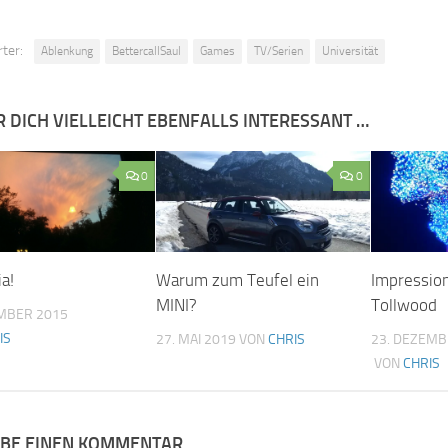
ter:
Ablenkung
BettercallSaul
Games
TV/Serien
Universität
R DICH VIELLEICHT EBENFALLS INTERESSANT …
0
0
ia!
Warum zum Teufel ein
Impressio
MINI?
Tollwood
EMBER 2015
IS
27. MAI 2019
VON
CHRIS
23. DEZEMB
VON
CHRIS
IBE EINEN KOMMENTAR