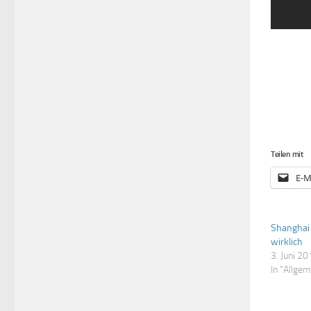
Teilen mit
E-M
Shanghai 
wirklich
3. Juni 2
In "Allgem