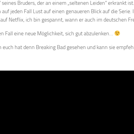
 seines Bruders, der an einem „seltenen Leiden“ erkrankt ist.
auf jeden Fall Lust auf einen genaueren Blick auf die Serie.
 auf Netflix, ich bin gespannt, wann er auch im deutschen Fr
en Fall eine neue Möglichkeit, sich gut abzulenken…
 euch hat denn Breaking Bad gesehen und kann sie empfeh