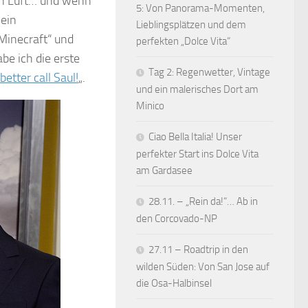
en Luft… und wenn
5: Von Panorama-Momenten,
 ein
Lieblingsplätzen und dem
„Minecraft“ und
perfekten „Dolce Vita“
abe ich die erste
Tag 2: Regenwetter, Vintage
better call Saul!
„.
und ein malerisches Dort am
Minico
Ciao Bella Italia! Unser
perfekter Start ins Dolce Vita
am Gardasee
28.11. – „Rein da!“… Ab in
den Corcovado-NP
27.11 – Roadtrip in den
wilden Süden: Von San Jose auf
die Osa-Halbinsel