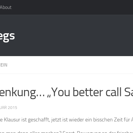
About
egs
EIN
enkung… „You better call Sa
UAR 2015
te Klausur ist geschafft, jetzt ist wieder ein bisschen Zeit f