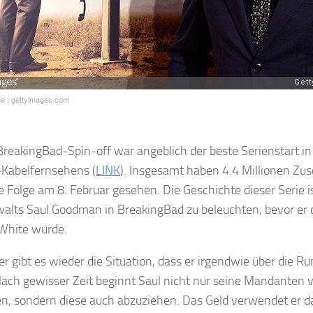
ge
|
gettyimages.com
BreakingBad-Spin-off war angeblich der beste Serienstart in
Kabelfernsehens (
LINK
). Insgesamt haben 4.4 Millionen Zu
te Folge am 8. Februar gesehen. Die Geschichte dieser Serie i
alts Saul Goodman in BreakingBad zu beleuchten, bevor er 
White wurde.
er gibt es wieder die Situation, dass er irgendwie über die
ach gewisser Zeit beginnt Saul nicht nur seine Mandanten v
en, sondern diese auch abzuziehen. Das Geld verwendet er da