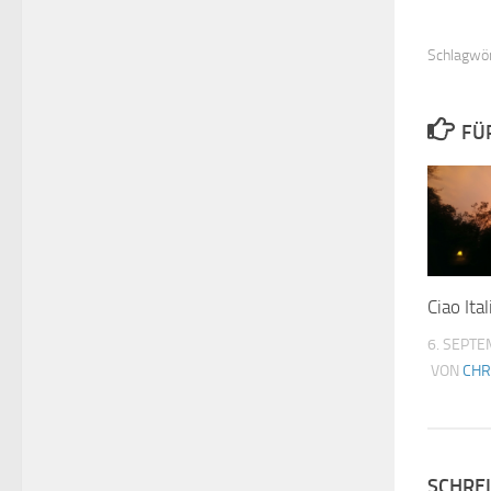
Schlagwör
FÜ
Ciao Ital
6. SEPT
VON
CHR
SCHRE