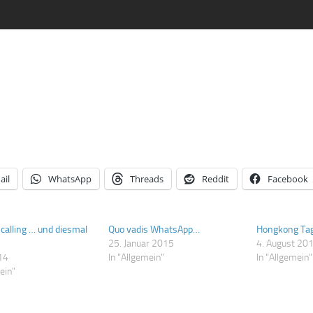
ail
WhatsApp
Threads
Reddit
Facebook
calling … und diesmal
Quo vadis WhatsApp…
Hongkong Tag
25. Januar 2015
4. August 20
014
In "Allgemein"
In "Allgemein"
ein"