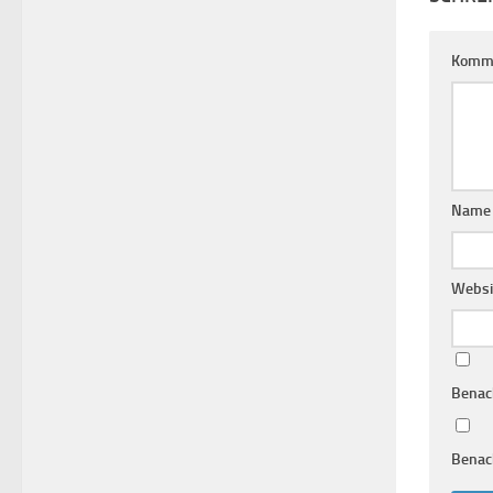
Komm
Nam
Websi
Benac
Benach