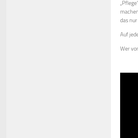
„Pflege“
machen 
das nur
Auf jed
Wer von