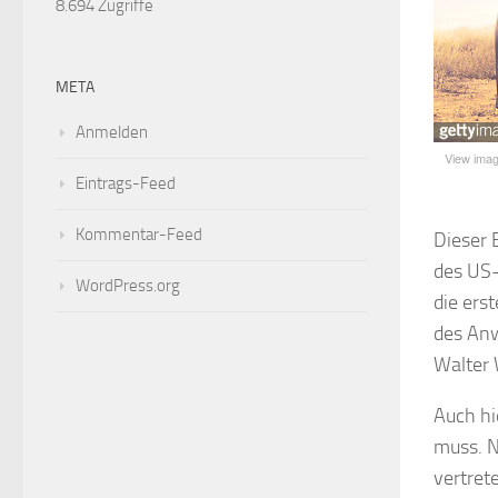
8.694 Zugriffe
META
Anmelden
View ima
Eintrags-Feed
Kommentar-Feed
Dieser 
des US-
WordPress.org
die ers
des Anw
Walter 
Auch hi
muss. N
vertret