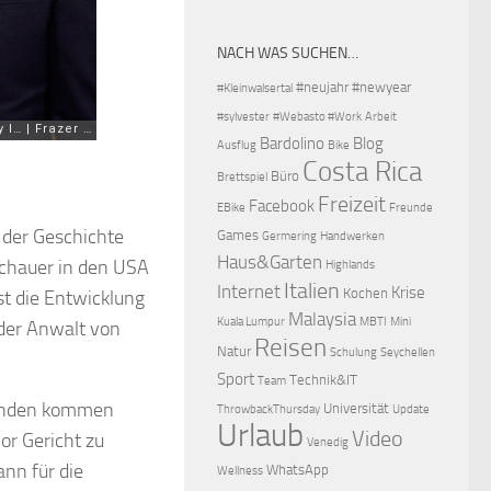
NACH WAS SUCHEN…
#neujahr
#newyear
#Kleinwalsertal
#sylvester
#Webasto #Work
Arbeit
Bardolino
Blog
Ausflug
Bike
Costa Rica
Büro
Brettspiel
Freizeit
Facebook
EBike
Freunde
 der Geschichte
Games
Germering
Handwerken
Haus&Garten
schauer in den USA
Highlands
Italien
Internet
Krise
Kochen
st die Entwicklung
Malaysia
Kuala Lumpur
MBTI
Mini
der Anwalt von
Reisen
Natur
Schulung
Seychellen
Sport
Technik&IT
Team
 Runden kommen
Universität
ThrowbackThursday
Update
Urlaub
Video
or Gericht zu
Venedig
nn für die
WhatsApp
Wellness