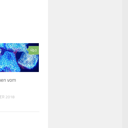
0
nen vom
ER 2018