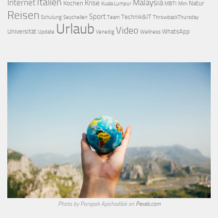
Italien
Internet
Malaysia
Krise
Kochen
Natur
Kuala Lumpur
MBTI
Mini
Reisen
Sport
Technik&IT
Schulung
Seychellen
Team
ThrowbackThursday
Urlaub
Video
Universität
WhatsApp
Update
Venedig
Wellness
Photo by Porapak Apichodilok on
Pexels.com