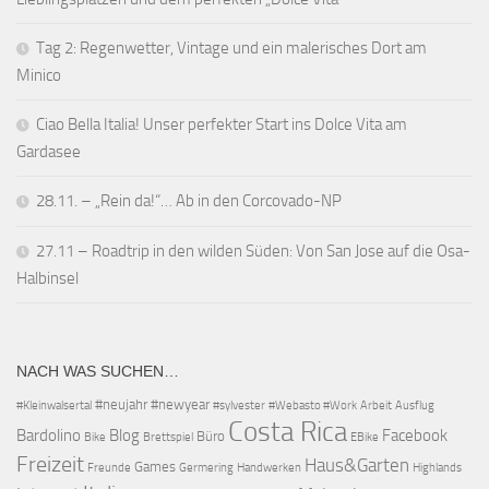
Tag 2: Regenwetter, Vintage und ein malerisches Dort am
Minico
Ciao Bella Italia! Unser perfekter Start ins Dolce Vita am
Gardasee
28.11. – „Rein da!“… Ab in den Corcovado-NP
27.11 – Roadtrip in den wilden Süden: Von San Jose auf die Osa-
Halbinsel
NACH WAS SUCHEN…
#neujahr
#newyear
#Kleinwalsertal
#sylvester
#Webasto #Work
Arbeit
Ausflug
Costa Rica
Bardolino
Blog
Facebook
Büro
Bike
Brettspiel
EBike
Freizeit
Haus&Garten
Games
Freunde
Germering
Handwerken
Highlands