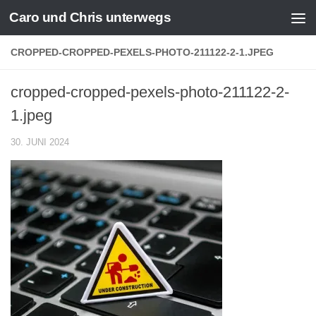
Caro und Chris unterwegs
Zum Inhalt springen
CROPPED-CROPPED-PEXELS-PHOTO-211122-2-1.JPEG
cropped-cropped-pexels-photo-211122-2-
1.jpeg
30. JUNI 2024