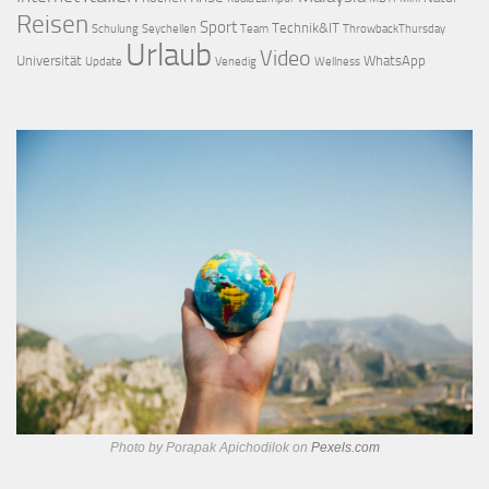
Reisen
Sport
Technik&IT
Schulung
Seychellen
Team
ThrowbackThursday
Urlaub
Video
Universität
WhatsApp
Update
Venedig
Wellness
Photo by Porapak Apichodilok on
Pexels.com