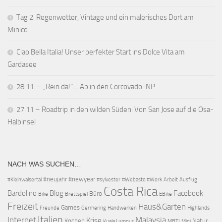
Tag 2: Regenwetter, Vintage und ein malerisches Dort am
Minico
Ciao Bella Italia! Unser perfekter Start ins Dolce Vita am
Gardasee
28.11. – „Rein da!“… Ab in den Corcovado-NP
27.11 – Roadtrip in den wilden Süden: Von San Jose auf die Osa-
Halbinsel
NACH WAS SUCHEN…
#neujahr
#newyear
#Kleinwalsertal
#sylvester
#Webasto #Work
Arbeit
Ausflug
Costa Rica
Bardolino
Blog
Facebook
Büro
Bike
Brettspiel
EBike
Freizeit
Haus&Garten
Games
Freunde
Germering
Handwerken
Highlands
Italien
Internet
Malaysia
Krise
Kochen
Natur
Kuala Lumpur
MBTI
Mini