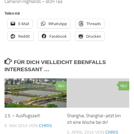
Cameron Highlands – BOH Tea
Teilen mit
E-Mail
WhatsApp
Threads
Reddit
Facebook
Drucken
FÜR DICH VIELLEICHT EBENFALLS
INTERESSANT …
0
0
2.5. – Ausflugszeit!
Shanghai, Shanghai–jetzt bin
ich eine Woche bei dir!
8. MAI 2014
VON
CHRIS
5. APRIL 2014
VON
CHRIS