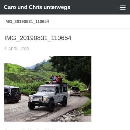
Caro und Chris unterwegs
Zum Inhalt springen
IMG_20190831_110654
IMG_20190831_110654
6. APRIL 2020