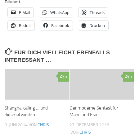
Teilen mit
E-Mail
WhatsApp
Threads
Reddit
Facebook
Drucken
FÜR DICH VIELLEICHT EBENFALLS
INTERESSANT …
0
0
Shanghai calling … und
Der moderne Sehtest für
diesmal wirklich
Mann und Frau…
3. JUNI 2014
VON
CHRIS
27. DEZEMBER 2016
VON
CHRIS