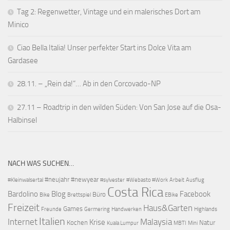
Tag 2: Regenwetter, Vintage und ein malerisches Dort am
Minico
Ciao Bella Italia! Unser perfekter Start ins Dolce Vita am
Gardasee
28.11. – „Rein da!“… Ab in den Corcovado-NP
27.11 – Roadtrip in den wilden Süden: Von San Jose auf die Osa-
Halbinsel
NACH WAS SUCHEN…
#neujahr
#newyear
#Kleinwalsertal
#sylvester
#Webasto #Work
Arbeit
Ausflug
Costa Rica
Bardolino
Blog
Facebook
Büro
Bike
Brettspiel
EBike
Freizeit
Haus&Garten
Games
Freunde
Germering
Handwerken
Highlands
Italien
Internet
Malaysia
Krise
Kochen
Natur
Kuala Lumpur
MBTI
Mini