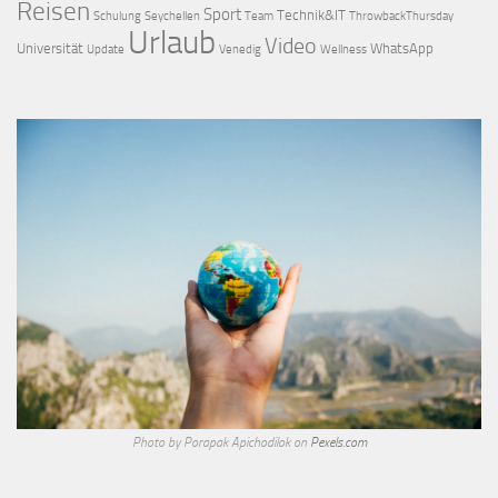
Reisen
Sport
Technik&IT
Schulung
Seychellen
Team
ThrowbackThursday
Urlaub
Video
Universität
WhatsApp
Update
Venedig
Wellness
Photo by Porapak Apichodilok on
Pexels.com