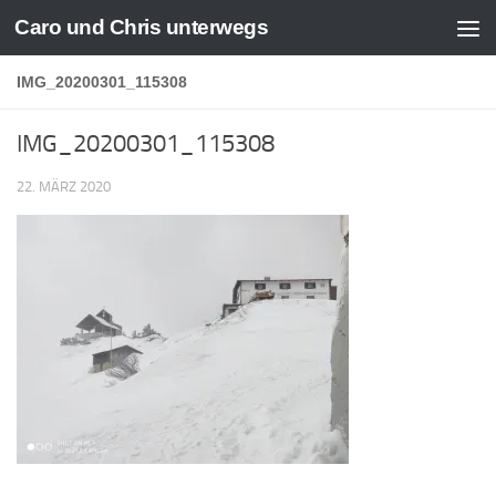
Caro und Chris unterwegs
Zum Inhalt springen
IMG_20200301_115308
IMG_20200301_115308
22. MÄRZ 2020