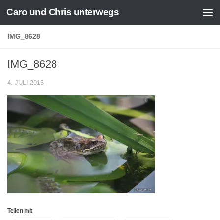
Caro und Chris unterwegs
Zum Inhalt springen
IMG_8628
IMG_8628
4. JULI 2015
Teilen mit