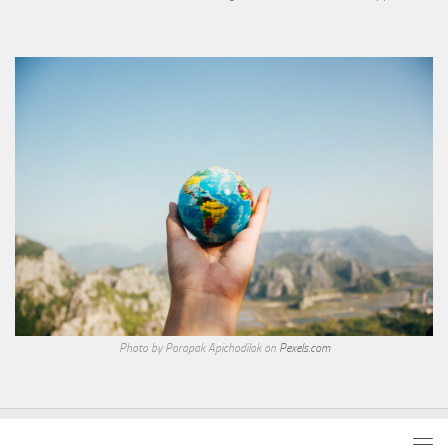
Photo by Porapak Apichodilok on
Pexels.com