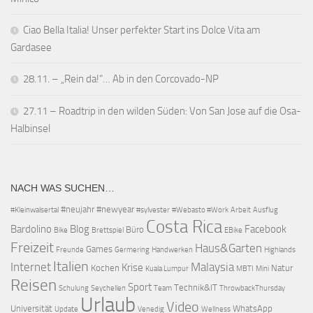
Ciao Bella Italia! Unser perfekter Start ins Dolce Vita am
Gardasee
28.11. – „Rein da!“… Ab in den Corcovado-NP
27.11 – Roadtrip in den wilden Süden: Von San Jose auf die Osa-
Halbinsel
NACH WAS SUCHEN…
#neujahr
#newyear
#Kleinwalsertal
#sylvester
#Webasto #Work
Arbeit
Ausflug
Costa Rica
Bardolino
Blog
Facebook
Büro
Bike
Brettspiel
EBike
Freizeit
Haus&Garten
Games
Freunde
Germering
Handwerken
Highlands
Italien
Internet
Malaysia
Krise
Kochen
Natur
Kuala Lumpur
MBTI
Mini
Reisen
Sport
Technik&IT
Schulung
Seychellen
Team
ThrowbackThursday
Urlaub
Video
Universität
WhatsApp
Update
Venedig
Wellness