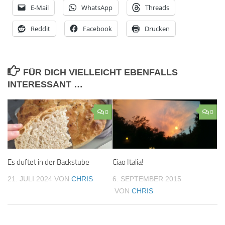
E-Mail
WhatsApp
Threads
Reddit
Facebook
Drucken
FÜR DICH VIELLEICHT EBENFALLS
INTERESSANT …
0
0
Es duftet in der Backstube
Ciao Italia!
21. JULI 2024
VON
CHRIS
6. SEPTEMBER 2015
VON
CHRIS