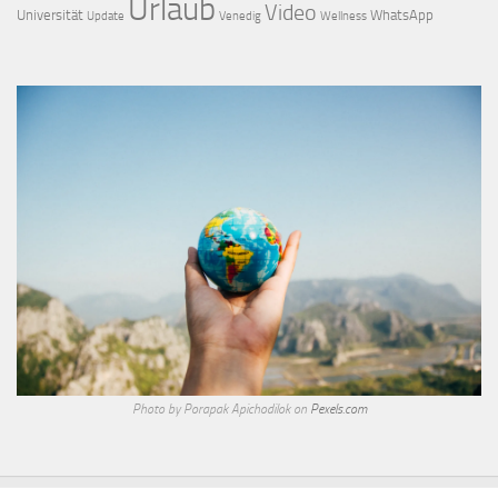
Urlaub
Video
Universität
WhatsApp
Update
Venedig
Wellness
Photo by Porapak Apichodilok on
Pexels.com