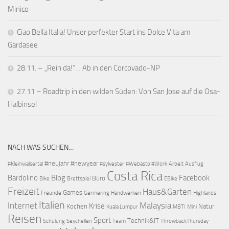
Minico
Ciao Bella Italia! Unser perfekter Start ins Dolce Vita am
Gardasee
28.11. – „Rein da!“… Ab in den Corcovado-NP
27.11 – Roadtrip in den wilden Süden: Von San Jose auf die Osa-
Halbinsel
NACH WAS SUCHEN…
#neujahr
#newyear
#Kleinwalsertal
#sylvester
#Webasto #Work
Arbeit
Ausflug
Costa Rica
Bardolino
Blog
Facebook
Büro
Bike
Brettspiel
EBike
Freizeit
Haus&Garten
Games
Freunde
Germering
Handwerken
Highlands
Italien
Internet
Malaysia
Krise
Kochen
Natur
Kuala Lumpur
MBTI
Mini
Reisen
Sport
Technik&IT
Schulung
Seychellen
Team
ThrowbackThursday