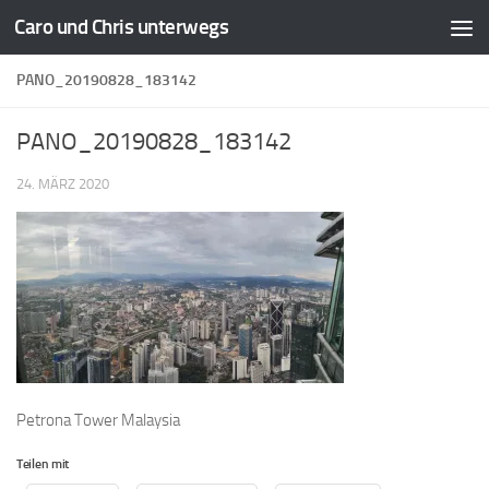
Caro und Chris unterwegs
Zum Inhalt springen
PANO_20190828_183142
PANO_20190828_183142
24. MÄRZ 2020
Petrona Tower Malaysia
Teilen mit