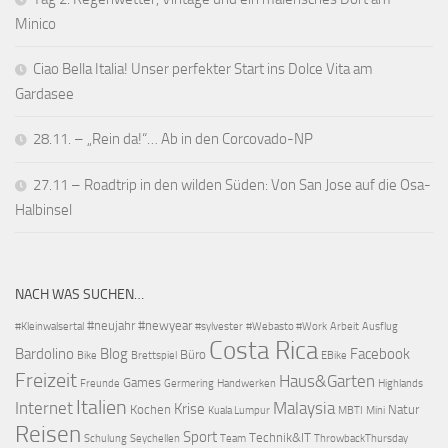
Minico
Ciao Bella Italia! Unser perfekter Start ins Dolce Vita am
Gardasee
28.11. – „Rein da!“… Ab in den Corcovado-NP
27.11 – Roadtrip in den wilden Süden: Von San Jose auf die Osa-
Halbinsel
NACH WAS SUCHEN…
#neujahr
#newyear
#Kleinwalsertal
#sylvester
#Webasto #Work
Arbeit
Ausflug
Costa Rica
Bardolino
Blog
Facebook
Büro
Bike
Brettspiel
EBike
Freizeit
Haus&Garten
Games
Freunde
Germering
Handwerken
Highlands
Italien
Internet
Malaysia
Krise
Kochen
Natur
Kuala Lumpur
MBTI
Mini
Reisen
Sport
Technik&IT
Schulung
Seychellen
Team
ThrowbackThursday