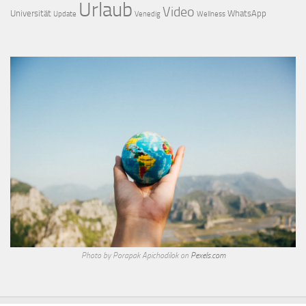
Urlaub
Video
Universität
WhatsApp
Update
Venedig
Wellness
Photo by Porapak Apichodilok on
Pexels.com