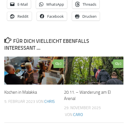
E-Mail
WhatsApp
Threads
Reddit
Facebook
Drucken
FÜR DICH VIELLEICHT EBENFALLS
INTERESSANT …
0
0
20.11. – Wanderung am El
Kochen in Malakka
Arenal
5. FEBRUAR 2023
VON
CHRIS
29. NOVEMBER 2025
VON
CARO