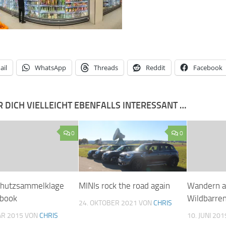
ail
WhatsApp
Threads
Reddit
Facebook
R DICH VIELLEICHT EBENFALLS INTERESSANT …
0
0
chutzsammelklage
MINIs rock the road again
Wandern a
ebook
Wildbarre
24. OKTOBER 2021
VON
CHRIS
AR 2015
VON
CHRIS
10. JUNI 201