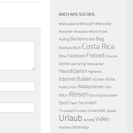
NACH WAS SUCHEN…
#neujahr
#newyear
#Kleinwalsertal
#sylvester
#Webasto #Work
Arbeit
Bardolino
Blog
Ausflug
Bike
Costa Rica
Büro
Brettspiel
Freizeit
Facebook
EBike
Freunde
Games
Germering
Handwerken
Haus&Garten
Highlands
Italien
Internet
Krise
Kochen
Malaysia
Kuala Lumpur
MBTI
Mini
Reisen
Natur
Schulung
Seychellen
Sport
Technik&IT
Team
Universität
ThrowbackThursday
Update
Urlaub
Video
Venedig
WhatsApp
Wellness