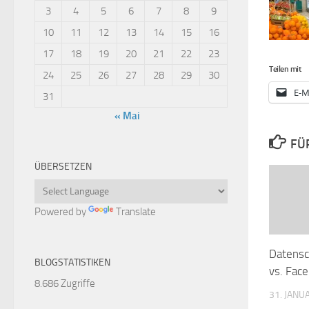
3
4
5
6
7
8
9
10
11
12
13
14
15
16
17
18
19
20
21
22
23
Teilen mit
24
25
26
27
28
29
30
E-M
31
« Mai
FÜ
ÜBERSETZEN
Powered by
Translate
Datens
BLOGSTATISTIKEN
vs. Fac
8.686 Zugriffe
31. JANU