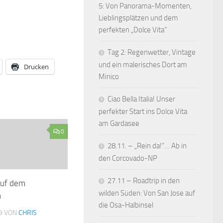
5: Von Panorama-Momenten,
Lieblingsplätzen und dem
perfekten „Dolce Vita“
Tag 2: Regenwetter, Vintage
und ein malerisches Dort am
Drucken
Minico
Ciao Bella Italia! Unser
perfekter Start ins Dolce Vita
am Gardasee
0
28.11. – „Rein da!“… Ab in
den Corcovado-NP
27.11 – Roadtrip in den
uf dem
wilden Süden: Von San Jose auf
n
die Osa-Halbinsel
9
VON
CHRIS