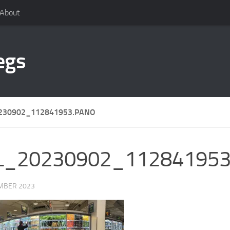
About
egs
230902_112841953.PANO
L_20230902_112841953
EMBER 2023