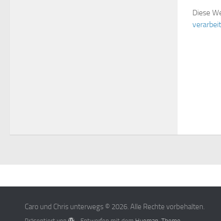
Diese We
verarbei
Caro und Chris unterwegs © 2026. Alle Rechte vorbehalten.
Präsentiert von
- Entworfen mit dem
Hueman-Theme