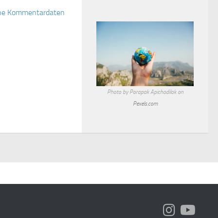
eine Kommentardaten
Photo by Porapak Apichodilok on
Pexels.com